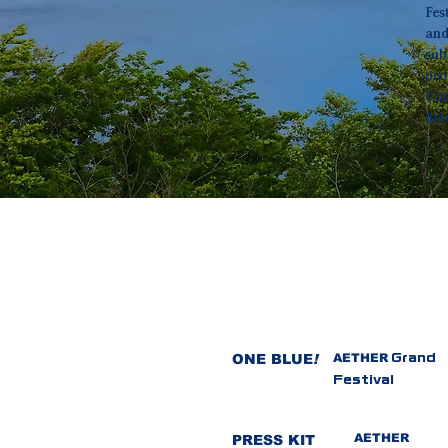
Fes
and
sub
pro
Con
det
ONE BLUE
!​
AETHER
Grand
Festival
AETHER
​PRESS KIT