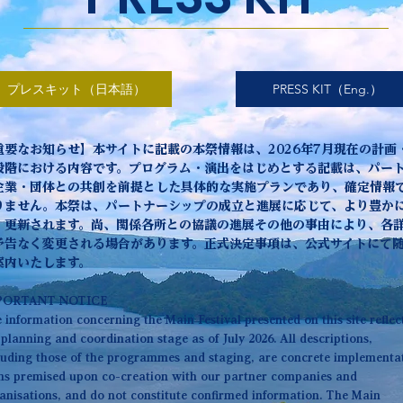
プレスキット（日本語）
PRESS KIT（Eng.）
重要なお知らせ】
本サイトに記載の本祭情報は、2026年7月現在の計画
段階における内容です。プログラム・演出をはじめとする記載は、パー
企業・団体との共創を前提とした具体的な実施プランであり、確定情報
りません。本祭は、パートナーシップの成立と進展に応じて、より豊か
・更新されます。尚、関係各所との協議の進展その他の事由により、各
予告なく変更される場合があります。正式決定事項は、公式サイトにて
案内いたします。
PORTANT NOTICE
 information concerning the Main Festival presented on this site reflec
 planning and coordination stage as of July 2026. All descriptions,
luding those of the programmes and staging, are concrete implementa
ns premised upon co-creation with our partner companies and
anisations, and do not constitute confirmed information. The Main