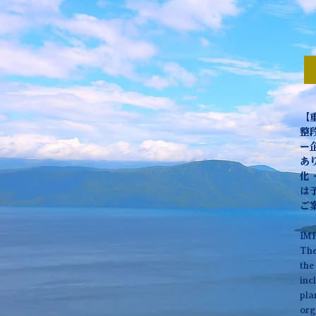
【
整
ー
あ
化
は
ご
IM
The
the
inc
pla
org