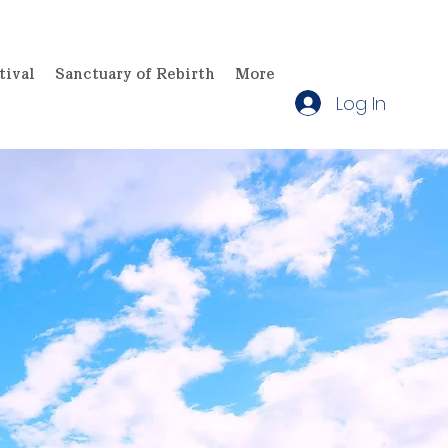
ival
Sanctuary of Rebirth
More
Log In