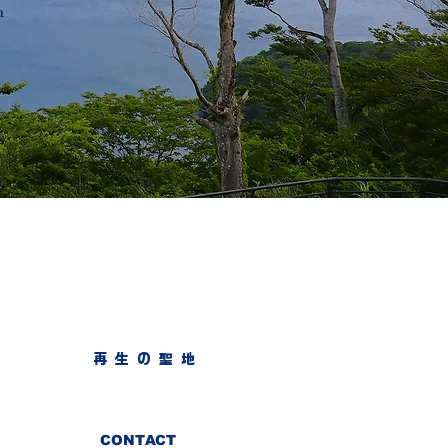
n
​再 生 の 聖 地
CONTACT​