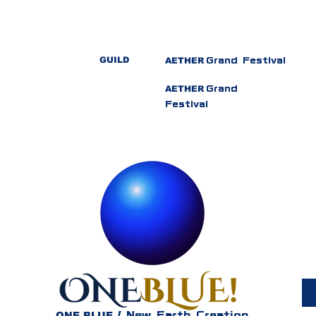
GUILD
AETHER
Grand Festival
AETHER
Grand
Festival
ONE BLUE
!
New Earth Creation