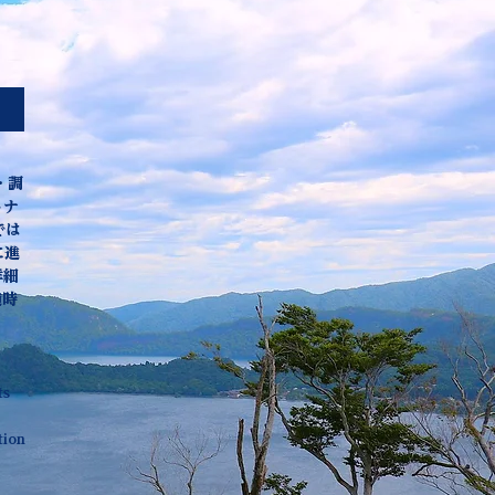
・調
トナ
では
に進
詳細
随時
ts
tion