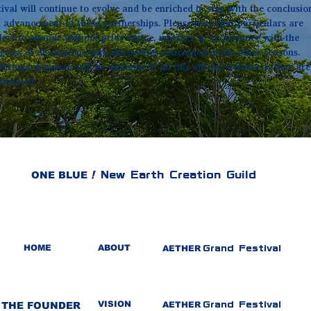
tival will continue to evolve and be enriched in step with the conclusio
 advancement of these partnerships. Please note that particulars are
ject to change without prior notice, whether in accordance with the
gress of discussions with the parties concerned or for other reasons.
firmed decisions will be announced on this official website as they are
ermined.
ONE BLUE
!
New Earth Creation Guild
HOME
ABOUT
AETHER
Grand Festival
VISION
​THE FOUNDER
AETHER
Grand Festival