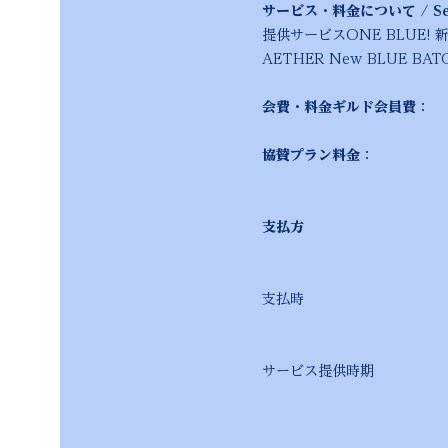
サービス・料金について / Serv
提供サービスONE BLUE!
AETHER New BLU
会費・料金ギルド会員費
： 
協賛プラン料金
： お問い
金額は協議・契約内
支払
振込先口座は契約成
支払時 期契約締結
詳細は個別の契約
サービス提供時期 契約
本祭関連サービスは2