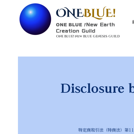
ONE BLUE
!
New Earth
Creation Guild
ONE BLUE! New BLUE GENESIS GUILD
Disclosure 
特定商取引法（特商法）第11条に