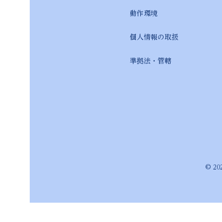
動作環境 本サイトは最新版
個人情報の取扱 別途「
準拠法・管轄 本表記お
制定日：2026
© 20