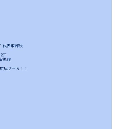
 ／ 代表取締役
2F
設準備
尾２－５１１