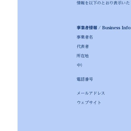
情報を以下のとおり表示いた
事業者情報 / Business Info
事業者名
代表者
所在地
東北支社：青森県八戸
中）
本 社：〒150-0
電話番号 お問い合
電話番号はお問い
メールアドレ
ウェブサイ
https://www.o