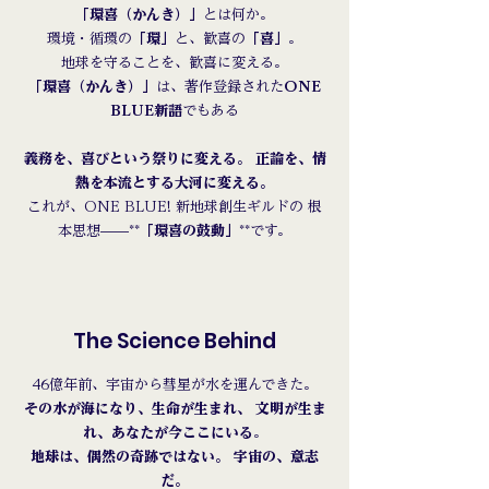
「環喜（かんき）」
とは何か。
環境・循環の
「環」
と、歓喜の
「喜」
。
地球を守ることを、歓喜に変える。
「環喜（かんき）」
は、著作登録された
ONE
BLUE新語
でもある
義務を、喜びという祭りに変える。 正論を、情
熱を本流とする大河に変える。
これが、ONE BLUE! 新地球創生ギルドの 根
本思想——**
「環喜の鼓動」
**です。
The Science Behind
46億年前、宇宙から彗星が水を運んできた。
その水が海になり、生命が生まれ、 文明が生ま
れ、あなたが今ここにいる
。
地球は、偶然の奇跡ではない。 宇宙の、意志
だ。