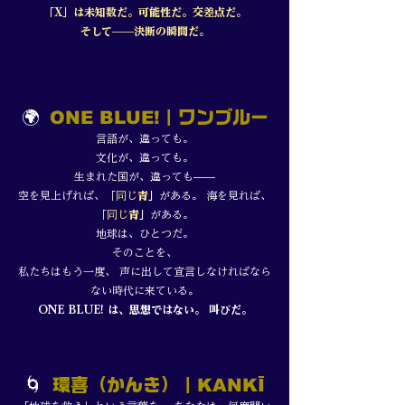
「X」は未知数だ。可能性だ。交差点だ。
そして——決断の瞬間だ。
🌍
ONE BLUE!
｜ワンブルー
言語が、違っても。
文化が、違っても。
生まれた国が、違っても——
空を見上げれば、「
同じ
青
」
がある。 海を見れば、
「
同じ
青
」
がある。
地球は、ひとつだ。
そのことを、
私たちはもう一度、 声に出して宣言しなければなら
ない時代に来ている。
ONE BLUE! は、思想ではない。 叫びだ。
🌀
環喜（かんき）｜
KANKĪ