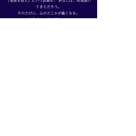
「地球を救え」という言葉を、 あなたは、何度聞い
てきただろう。
そのたびに、心のどこかが重くなる。
義務感が、積み重なる。
そして、やがて——目を背けるようになる。
私たちは、
その構造を変えたかった。
環境の「環」と、喜びの「喜」。
地球を守ることを、
祭りにしたかった。
歓喜にしたかった。
人生で最も美しい、瞬間にしたかった。
これが、
環喜の鼓動——THE JOY REVOLUTIONだ。
義務の時代は、終わる。 喜びの革命が、始まる。
WHY TOWADA
「なぜ、十和田湖でなければならなかったのか。」