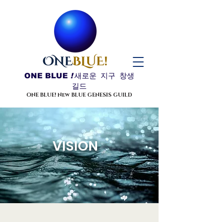
ONE BLUE
!
새로운 지구 창생
길드
ONE BLUE! New BLUE GENESIS GUILD
​VISION