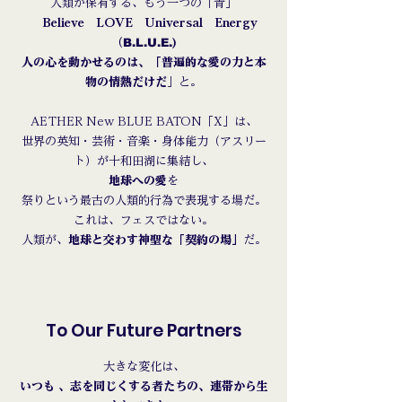
人類が保有する、もう一つの「青」
Believe
LOVE ​Universal Energy
B.L.U.E.
（
)
人の心を動かせるのは、「
普遍的な愛の力と
本
物の情熱
だけだ
」と。
AETHER New BLUE BATON「X」は、
世界の英知・芸術・音楽・身体能力（アスリー
ト）が十和田湖に集結し、
地球への愛
を
祭りという最古の人類的行為で表現する場だ。
これは、フェスではない。
人類が、
地球と交わす神聖な「契約の場」
だ。
To Our Future Partners
大きな変化は、
いつも 、志を同じくする者たちの、連帯から生