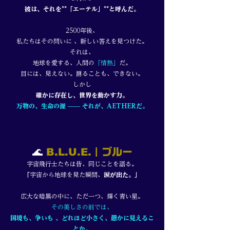
彼は、それを**「エーテル」**と呼んだ。
2500年後、
私たちはその問いに 、新しい答えを見つけた。
それは、
地球を愛する、人間の
「情熱」
だ。
目には、見えない。測ることも、できない。
しかし
確かに存在し、世界を動かす力。
万物の、生命の源 —— それが、AETHERだ。
🌊
B.L.U.E.
｜ブルー
宇宙飛行士たちは皆、同じことを語る。
「
宇宙から地球を見た瞬間、
涙が出た。」
広大な暗黒の中に、ただ一つ、輝く青い星。
その美しさの前では、
国境も、争いも 、どれほど小さく、愚かに見えるこ
とか。