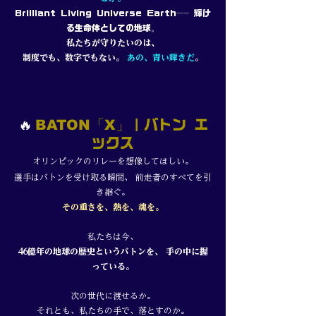
——
Brilliant Living Universe Earth
輝け
。
る生命体としての地球
私たちが守りたいのは、
制度でも、数字でもない。
あの、青い輝きだ
。
🔥
BATON「X」
｜バトン エ
ックス
オリンピックのリレーを想像してほしい。
選手はバトンを受け取る瞬間、 前走者のすべてを引
き継ぐ。
その重さを、熱を、魂を。
私たちは今、
46億年の地球の歴史というバトンを、 手の中に握
っている。
次の世代に渡せるか。
それとも、私たちの手で、落とすのか。