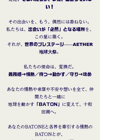
い！
その出会いを、もう、偶然には委ねない。
私たちは、
出会いが「必然」となる場所
を、
この星に築く。
AETHER
それが、
世界のプレステージ
——
地球大祭
。
私たちの使命は、変換だ。
義務感→情熱／待つ→動かす／守り→攻め
あなたの情熱や希望や不安や想いを全て、仲
間たちと一緒に
地球を動かす
「BATON」
に変えて、十和
田湖へ。
あなたのBATONEと各界を牽引する情熱の
BATONとが、