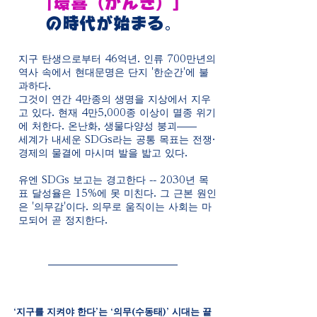
「環喜（かんき）」
の時代が始まる
。
지구 탄생으로부터 46억년. 인류 700만년의
역사 속에서 현대문명은 단지 '한순간'에 불
과하다.
그것이 연간 4만종의 생명을 지상에서 지우
고 있다. 현재 4만5,000종 이상이 멸종 위기
에 처한다. 온난화, 생물다양성 붕괴——
세계가 내세운 SDGs라는 공통 목표는 전쟁·
경제의 물결에 마시며 발을 밟고 있다.
유엔 SDGs 보고는 경고한다 -- 2030년 목
표 달성율은 15%에 못 미친다. 그 근본 원인
은 '의무감'이다. 의무로 움직이는 사회는 마
모되어 곧 정지한다.
‘지구를 지켜야 한다’는 ‘의무(수동태)’ 시대는 끝