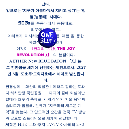
났다.
앞으로는 '지구가 아름다워서 지키고 싶다'는 '정
열(능동태)' 시대다.
SDGs를 수동태에서 능동태로.
의무에서 환희로.
에테르가 제시하는 해는 '감동 체험'을 통한
자발적 변혁의 연쇄
THE JOY
이것이
「환희의 유신(
REVOLUTION
)」
의 본질이다.
AETHER New BLUE BATON 「X」는,
그 전환점을 세계에 선언하는 제전으로서,
2027
년 6월, 도호쿠·도와다호에서 세계로 발신합니
다.
환경성이 「화산의 박물관」이라고 칭하는 토와
다 하치만평 국립공원——파괴의 끝에 되살아난
칼데라 호수의 축제로, 세계의 영지·예술·음악·애
슬리트가 집결해, 인류가 “지구와의 새로운 계
약”을 맺는다. 그 압도적인 순간을 전국 TV 방송
과 글로벌 스트리밍으로 세계에 전달합니다.
제작은 NHK·TBS·후지 TV·TV 아사히의 2~3