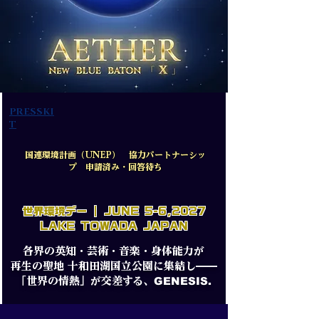
PRESSKI
T
国連環境計画（UNEP） 協力パートナーシッ
プ 申請済み・回答待ち
​世界環境デー | JUNE 5-6,2027
LAKE TOWADA JAPAN
各界の英知・芸術・音楽・身体能力が
再生の聖地 十和田湖国立公園に集結し——
GENESIS
.
「世界の情熱」
が
交差する
、