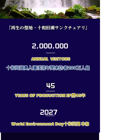
『再生の聖地・十和田湖サンクチュアリ』
2,000,000
ANNUAL VISITORS
​十和田湖奥入瀬渓流年間来訪者200万人超
​45
YEARS OF PRODUCTION EP歴45年
2027
World Environment Day十和田湖 本祭