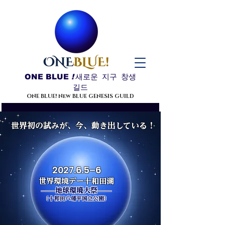
ONE BLUE
!
새로운 지구 창생
길드
ONE BLUE! New BLUE GENESIS GUILD
世界初の試みが、今、動き出している！
2027.6.5–6
世界環境デー
十和田湖
——地球環境大祭——​
（十和田八幡平国立公園）