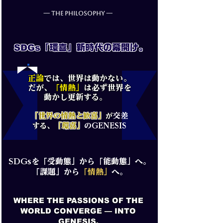
— THE PHILOSOPHY —
SDGs
「環喜」新時代の幕開け。
正論
では、世界は動かない。
だが、
「情熱
」
は必ず世界を
動かし更新する。
「世界の情熱と歓喜」
が
交差
する、
「環喜」
のGENESIS
SDGsを「受動態」から「能動態」へ。
「課題」から
「情熱」
へ。
WHERE THE PASSIONS OF THE
WORLD CONVERGE — INTO
GENESIS.