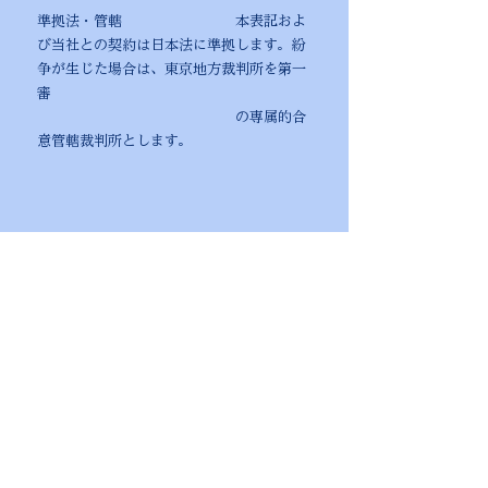
準拠法・管轄 本表記およ
び当社との契約は日本法に準拠します。紛
争が生じた場合は、東京地方裁判所を第一
審
の
専属的合
意管轄裁判所とします。
制定日：2026年
4月 ／ NBC Entertainment 株式会社
© 2026 NBC Entertainment Inc. / ONE BLUE!
新地球創生ギルド All Rights Reserved.