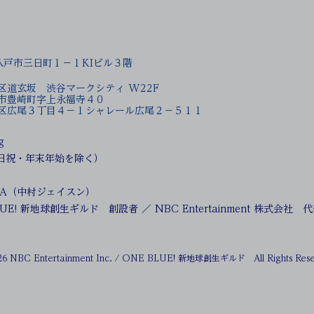
県八戸市三日町１－１KIビル３階
谷区道玄坂 渋谷マークシティ W22F
青森県八戸市豊崎町字上永福寺４０
渋谷区広尾３丁目４－１シャレール広尾２－５１１
g
（土日祝・年末年始を除く）
MURA（中村ジェイスン）
E! 新地球創生ギルド 創設者 ／ NBC Entertainment 株式会社 
26 NBC Entertainment Inc. / ONE BLUE! 新地球創生ギルド All Rights Rese