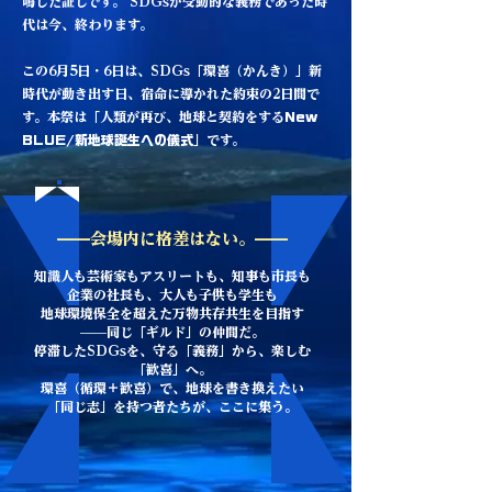
鳴した証しです。 SDGsが受動的な義務であった時
代は今、終わります。
この6月5日・6日は、SDGs「環喜（かんき）」新
時代が動き出す日、宿命に導かれた約束の2日間で
す。本祭は「人類が再び、地球と契約をする
New
BLUE/新地球誕生への儀式
」です。
——会場内に格差はない。——
知識人も芸術家もアスリートも、知事も市長も
企業の社長も、大人も子供も学生も
地球環境保全を超えた万物共存共生を目指す
——同じ「ギルド」の仲間だ。
停滞したSDGsを、守る「義務」から、楽しむ
「歓喜」へ。
環喜（循環＋歓喜）で、地球を書き換えたい
「同じ志」を持つ者たちが、ここに集う。