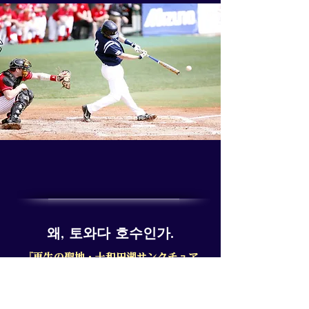
왜, 토와다 호수인가.
『再生の聖地・十和田湖サンクチュア
リ』
토와다호는 약 1만 5천년 전의 화산 분화에 의해