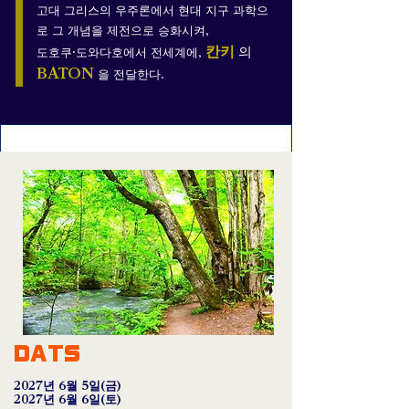
고대 그리스의 우주론에서 현대 지구 과학으
로 그 개념을 제전으로 승화시켜,
칸키
의
도호쿠·도와다호에서 전세계에,
BATON
을 전달한다.
DATS
2027년 6월 5일(금)
2027년 6월 6일(토)