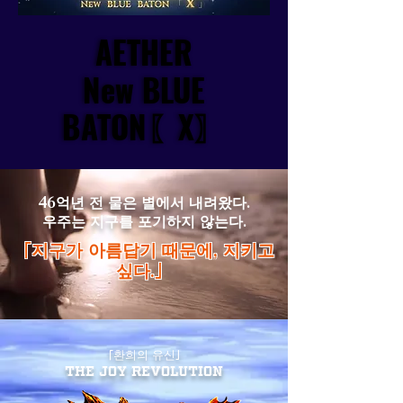
AETHER
AETHER
New BLUE
New BLUE
BATON〖X〗
BATON〖X〗
46억년 전 물은 별에서 내려왔다.
우주는 지구를 포기하지 않는다.
「지구가 아름답기 때문에, 지키고
싶다.」
「환희의 유신」
The JOY REVOLUTION