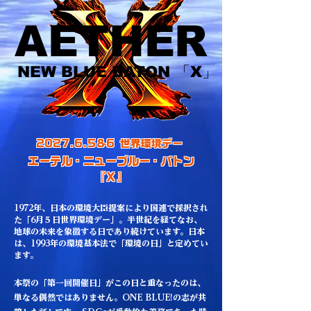
AETHER
AETHER
NEW BLUE BATON 「X」
NEW BLUE BATON 「X」
2027.6.5&6 世界環境デー
エーテル・ニューブルー・バトン
『Ｘ』
​1972年、日本の環境大臣提案により国連で採択され
た「6月５日世界環境デー」。半世紀を経てなお、
地球の未来を象徴する日であり続けています。日本
は、1993年の環境基本法で「環境の日」と定めてい
ます。
本祭の「第一回開催日」がこの日と重なったのは、
単なる偶然ではありません。ONE BLUE!の志が共