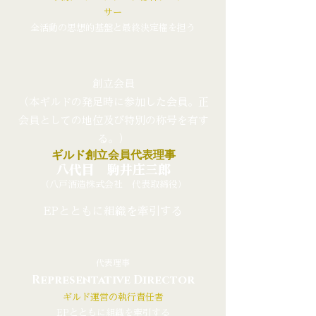
サー
全活動の思想的基盤と最終決定権を担う
創立会員
（本ギルドの発足時に参加した会員。正
会員としての地位及び特別の称号を有す
る。）
ギルド創立会員代表理事
八代目 駒井庄三郎
（八戸酒造株式会社 代表取締役）
EPとともに組織を牽引する
代表理事
Representative Director
ギルド運営の執行責任者
EPとともに組織を牽引する