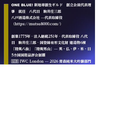
ONE BLUE!
新地球創生ギルド
創立会員代表理
事 就任 八代目 駒井庄三郎
八戸酒造株式会社 —代表取締役
（
https://mutsu8000.com/
）​
創業1775年 · 法人継続251年 · 代表取締役 八代
目 駒井庄三郎 · 国登録有形文化財 建造物6棟
「陸奥八仙」「陸奥男山」— 英・仏・伊・米・日
5カ国国際品評会制覇
🇬🇧 IWC London — 2026 青森純米大吟醸部門
リージョナルトロフィー · 2025 吟醸部門
GOLD+トロフィー
🇫🇷 KURA MASTER Paris — Gold（2020）
🇮🇹 Milano Sake Challenge — 2025 大吟醸
プラチナ賞 · 純米吟醸 プラチナ賞
🇺🇸 全米日本酒鑑評会 — 2022 金賞 + 準グラン
プリ · World Sake Brewery Ranking
No.1（2021）🇯🇵 全国新酒鑑評会 — 金賞 5年
連続受賞