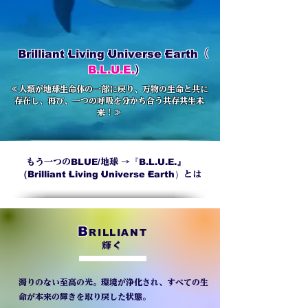
Brilliant·Living·Universe·Earth
（
B.L.U.E.
)
≪人類が地球生命体の一部に戻り、万物の生命と共に
存在し、再び、一つの呼吸を分かち合う共存共生未
来！≫
BLUE/
『
B.L.U.E.』
もう一つの
地球 →
（
Brilliant·Living·Universe·Earth）
とは
B
RILLIANT
輝く
濁りのない至高の光。環境が浄化され、すべての生
命が本来の輝きを取り戻した状態。