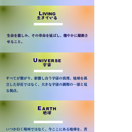
L
IVING
生きている
生命を慈しみ、その寿命を延ばし、健やかに躍動さ
せること。
U
NIVERSE
宇宙
すべてが繋がり、影響し合う宇宙の真理。地球を孤
立した存在ではなく、大きな宇宙の調和の一部と見
る視点。
E
ARTH
地球
いつか行く場所ではなく、今ここにある地球を、苦