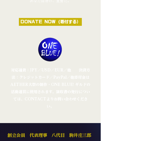
あなた自身の、宣誓だ。
DONATE NOW (寄付する）
対応通貨：JPY／USD／EUR／他 決済方
法：クレジットカード／PayPal／他
寄付金は
AETHER大祭の制作・ONE BLUE! ギルドの
活動運営に使用されます。
領収書の発行につい
ては、CONTACTよりお問い合わせくださ
い。
創立会員 代表理事 八代目 駒井庄三郎