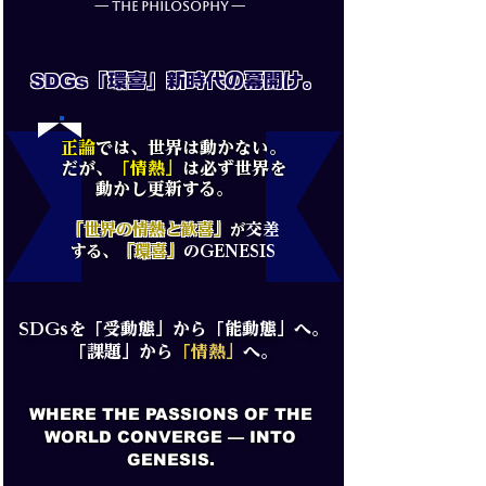
— THE PHILOSOPHY —
SDGs
「環喜」新時代の幕開け。
正論
では、世界は動かない。
だが、
「情熱
」
は必ず世界を
動かし更新する。
「世界の情熱と歓喜」
が
交差
する、
「環喜」
のGENESIS
SDGsを「受動態」から「能動態」へ。
「課題」から
「情熱」
へ。
WHERE THE PASSIONS OF THE
WORLD CONVERGE — INTO
GENESIS.