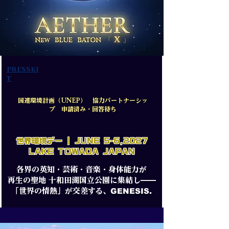
PRESSKI
T
国連環境計画（UNEP） 協力パートナーシッ
プ 申請済み・回答待ち
​世界環境デー | JUNE 5-6,2027
LAKE TOWADA JAPAN
各界の英知・芸術・音楽・身体能力が
再生の聖地 十和田湖国立公園に集結し——
GENESIS
.
「世界の情熱」
が
交差する
、