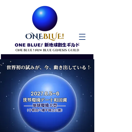
ONE BLUE
!
新地球創生ギルド
ONE BLUE ! New BLUE GENESIS GUILD
世界初の試みが、今、動き出している！
2027.6.5–6
世界環境デー
十和田湖
——地球環境大祭——​
（十和田八幡平国立公園）