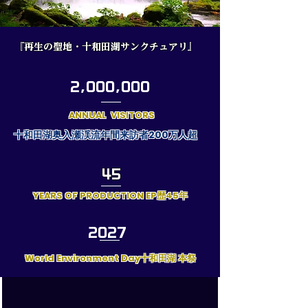
『再生の聖地・十和田湖サンクチュアリ』
2,000,000
ANNUAL VISITORS
​十和田湖奥入瀬渓流年間来訪者200万人超
​45
YEARS OF PRODUCTION EP歴45年
2027
World Environment Day十和田湖 本祭