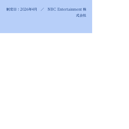
制定日：2026年4月 ／ NBC Entertainment 株
式会社
© 2026 NBC Entertainment Inc. / ONE BLUE! 新地球創生ギ
ルド All Rights Reserved.
ONE BLUE
!
新地球創生ギルド公式サイ
ト
PRESS KIT（Eng.）
プレスキット（日本語）
ONE BLUE
!​