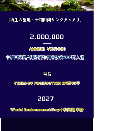
『再生の聖地・十和田湖サンクチュアリ』
2,000,000
ANNUAL VISITORS
​十和田湖奥入瀬渓流年間来訪者200万人超
​45
YEARS OF PRODUCTION EP歴45年
2027
World Environment Day十和田湖 本祭