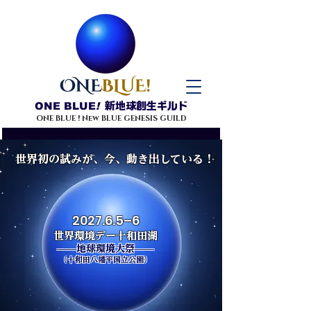
ONE BLUE
!
新地球創生ギルド
ONE BLUE ! New BLUE GENESIS GUILD
世界初の試みが、今、動き出している！
2027.6.5–6
世界環境デー
十和田湖
——地球環境大祭——​
（十和田八幡平国立公園）