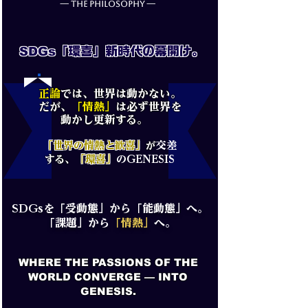
— THE PHILOSOPHY —
SDGs
「環喜」新時代の幕開け。
正論
では、世界は動かない。
だが、
「情熱
」
は必ず世界を
動かし更新する。
「世界の情熱と歓喜」
が
交差
する、
「環喜」
のGENESIS
SDGsを「受動態」から「能動態」へ。
「課題」から
「情熱」
へ。
WHERE THE PASSIONS OF THE
WORLD CONVERGE — INTO
GENESIS.