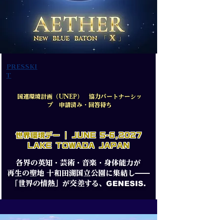
PRESSKI
T
国連環境計画（UNEP） 協力パートナーシッ
プ 申請済み・回答待ち
​世界環境デー | JUNE 5-6,2027
LAKE TOWADA JAPAN
各界の英知・芸術・音楽・身体能力が
再生の聖地 十和田湖国立公園に集結し——
GENESIS
.
「世界の情熱」
が
交差する
、