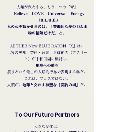
人類が保有する、もう一つの「青」
Believe
LOVE ​Universal Energy
B.L.U.E.
（
)
人の心を動かせるのは、「
普遍的な愛の力と
本
物の情熱
だけだ
」と。
AETHER New BLUE BATON「X」は、
世界の英知・芸術・音楽・身体能力（アスリー
ト）が十和田湖に集結し、
地球への愛
を
祭りという最古の人類的行為で表現する場だ。
これは、フェスではない。
人類が、
地球と交わす神聖な「契約の場」
だ。
To Our Future Partners
大きな変化は、