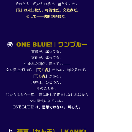
それとも、私たちの手で、落とすのか。
「X」は未知数だ。可能性だ。交差点だ。
そして——決断の瞬間だ。
🌍
ONE BLUE!
｜ワンブルー
言語が、違っても。
文化が、違っても。
生まれた国が、違っても——
空を見上げれば、「
同じ
青
」
がある。 海を見れば、
「
同じ
青
」
がある。
地球は、ひとつだ。
そのことを、
私たちはもう一度、 声に出して宣言しなければなら
ない時代に来ている。
ONE BLUE! は、思想ではない。 叫びだ。
🌀
環喜（かんき）｜
KANKĪ