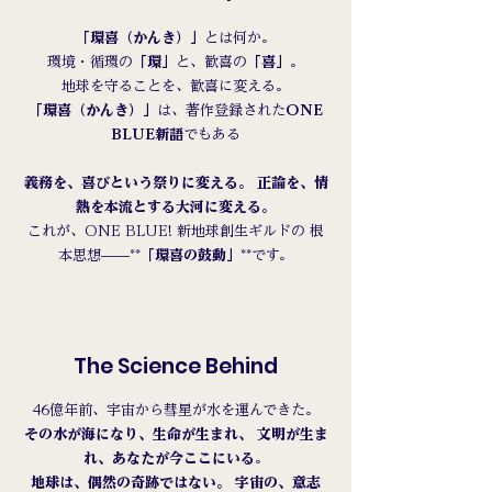
「環喜（かんき）」
とは何か。
環境・循環の
「環」
と、歓喜の
「喜」
。
地球を守ることを、歓喜に変える。
「環喜（かんき）」
は、著作登録された
ONE
BLUE新語
でもある
義務を、喜びという祭りに変える。 正論を、情
熱を本流とする大河に変える。
これが、ONE BLUE! 新地球創生ギルドの 根
本思想——**
「環喜の鼓動」
**です。
The Science Behind
46億年前、宇宙から彗星が水を運んできた。
その水が海になり、生命が生まれ、 文明が生ま
れ、あなたが今ここにいる
。
地球は、偶然の奇跡ではない。 宇宙の、意志