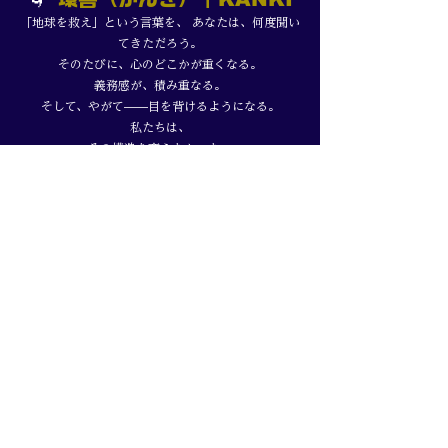
「地球を救え」という言葉を、 あなたは、何度聞い
てきただろう。
そのたびに、心のどこかが重くなる。
義務感が、積み重なる。
そして、やがて——目を背けるようになる。
私たちは、
その構造を変えたかった。
環境の「環」と、喜びの「喜」。
地球を守ることを、
祭りにしたかった。
歓喜にしたかった。
人生で最も美しい、瞬間にしたかった。
これが、
環喜の鼓動——THE JOY REVOLUTIONだ。
義務の時代は、終わる。 喜びの革命が、始まる。
WHY TOWADA