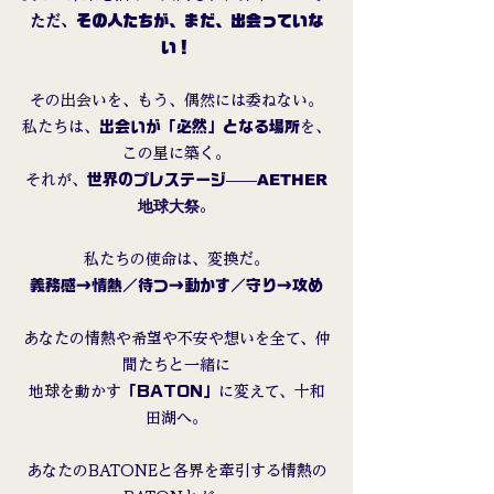
ただ、
その人たちが、まだ、出会っていな
い！
その出会いを、もう、偶然には委ねない。
私たちは、
出会いが「必然」となる場所
を、
この星に築く。
AETHER
それが、
世界のプレステージ
——
地球大祭
。
私たちの使命は、変換だ。
義務感→情熱／待つ→動かす／守り→攻め
あなたの情熱や希望や不安や想いを全て、仲
間たちと一緒に
地球を動かす
「BATON」
に変えて、十和
田湖へ。
あなたのBATONEと各界を牽引する情熱の