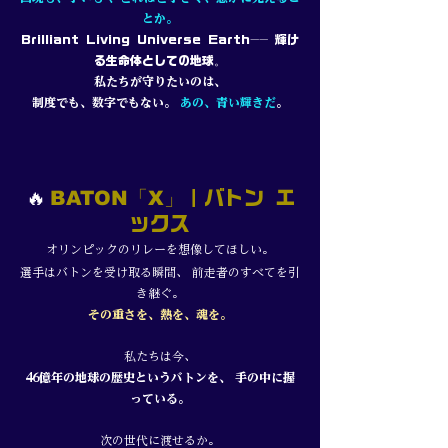
とか。
——
Brilliant Living Universe Earth
輝け
。
る生命体としての地球
私たちが守りたいのは、
制度でも、数字でもない。
あの、青い輝きだ
。
🔥
BATON「X」
｜バトン エ
ックス
オリンピックのリレーを想像してほしい。
選手はバトンを受け取る瞬間、 前走者のすべてを引
き継ぐ。
その重さを、熱を、魂を。
私たちは今、
46億年の地球の歴史というバトンを、 手の中に握
っている。
次の世代に渡せるか。