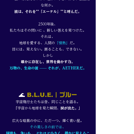
な何か。
彼は、それを**「エーテル」**と呼んだ。
2500年後、
私たちはその問いに 、新しい答えを見つけた。
それは、
地球を愛する、人間の
「情熱」
だ。
目には、見えない。測ることも、できない。
しかし
確かに存在し、世界を動かす力。
万物の、生命の源 —— それが、AETHERだ。
🌊
B.L.U.E.
｜ブルー
宇宙飛行士たちは皆、同じことを語る。
「
宇宙から地球を見た瞬間、
涙が出た。」
広大な暗黒の中に、ただ一つ、輝く青い星。
その美しさの前では、
国境も、争いも 、どれほど小さく、愚かに見えるこ