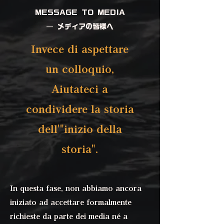
MESSAGE TO MEDIA
— メディアの皆様へ
Invece di aspettare
un colloquio,
Aiutateci a
condividere la storia
dell'"inizio della
storia".
In questa fase, non abbiamo ancora
iniziato ad accettare formalmente
richieste da parte dei media né a