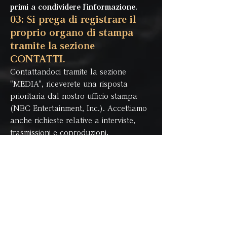
primi a condividere l'informazione.
03: Si prega di registrare il
proprio organo di stampa
tramite la sezione
CONTATTI.
Contattandoci tramite la sezione
"MEDIA", riceverete una risposta
prioritaria dal nostro ufficio stampa
(NBC Entertainment, Inc.). Accettiamo
anche richieste relative a interviste,
trasmissioni e coproduzioni.
UNISCITI ALLA STORIA — Agisci
ora