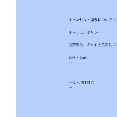
キャンセル・返金について / Canc
キャンセルポリシー 契約
協賛契約・ギルド会員契約は
返金・返品 サービスの
可
能となった場合は
不良・瑕疵対応 サービ
ご
連絡くだ