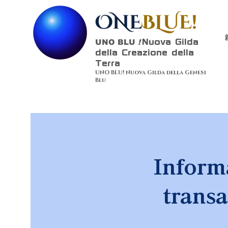
UNO BLU
!
Nuova Gilda
della Creazione della
Terra
UNO BLU! Nuova Gilda della Genesi
Blu
Informa
transa