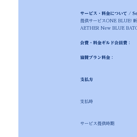
サービス・料金について / Serv
提供サービスONE BLUE!
AETHER New BLU
会費・料金ギルド会員費
： 
協賛プラン料金
： お問い
金額は協議・契約内
支払
振込先口座は契約成
支払時 期契約締結
詳細は個別の契約
サービス提供時期 契約
本祭関連サービスは2