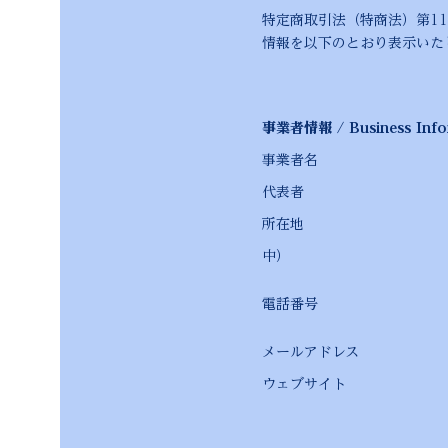
特定商取引法（特商法）第11条に
情報を以下のとおり表示いた
事業者情報 / Business Info
事業者名
代表者
所在地
東北支社：青森県八戸
中）
本 社：〒150-0
電話番号 お問い合
電話番号はお問い
メールアドレ
ウェブサイ
https://www.o