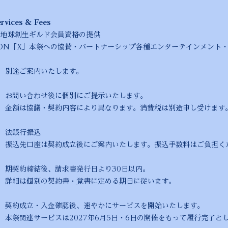
ices & Fees
 新地球創生ギルド会員資格の提供
E BATON「X」本祭への協賛・パートナーシップ各種エンターテインメン
別途ご案内いたします。
合わせ後に個別にご提示いたします。
容により異なります。消費税は別途申し受けます
方
法銀行振込
立後にご案内いたします。振込手数料はご負担くだ
後、請求書発行日より30日以内。
書・覚書に定める期日に従います。
成立・入金確認後、速やかにサービスを開始いたします。
027年6月5日・6日の開催をもって履行完了とし