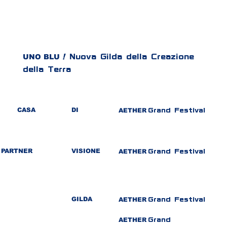
UNO BLU
!
Nuova Gilda della Creazione
della Terra
CASA
DI
AETHER
Grand Festival
PARTNER
VISIONE
AETHER
Grand Festival
GILDA
AETHER
Grand Festival
AETHER
Grand