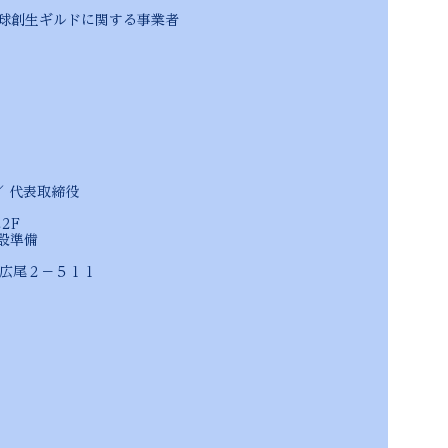
 新地球創生ギルドに関する事業者
 ／ 代表取締役
2F
設準備
尾２－５１１