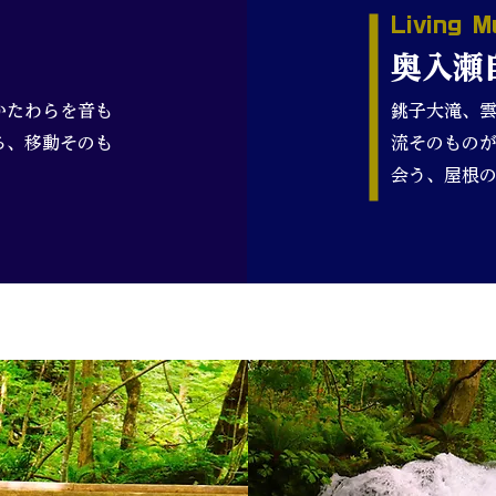
​Living 
​奥入
かたわらを音も
銚子大滝、
る、移動そのも
流そのもの
会う、屋根