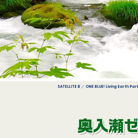
SATELLITE B ／ ONE BLUE! Living Earth Par
奥入瀬