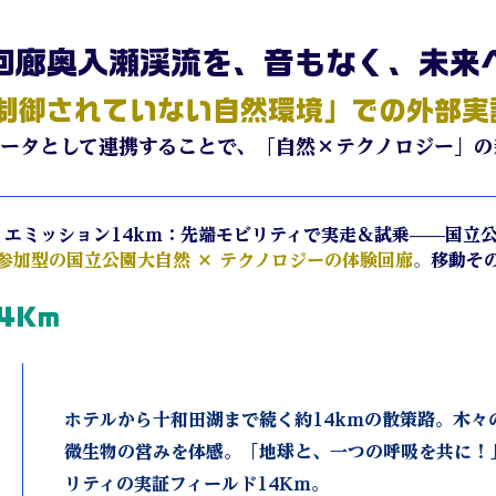
回廊奥入瀬渓流を、音もなく、未来
制御されていない自然環境」での外部実
実証データとして連携することで、「自然×テクノロジー」
エミッション14km：先端モビリティで実走＆試乗——国立
rs参加型の国立公園大自然 × テクノロジーの体験回廊
。
移動そ
１４Km
ホテルから十和田湖まで続く約14kmの散策路。木々
微生物の営みを体感。「地球と、一つの呼吸を共に！
リティの実証フィールド14Km。