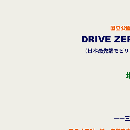
国立公
DRIVE ZE
（日本最先端モビリ
——三