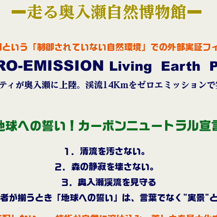
ー
走る奥入瀬自然博物館
ー
園という「制御されていない自然環境」での外部実証フ
RO-EMISSION
Living Earth P
ティが奥入瀬に上陸。渓流14Kmをゼロエミッション
地球への誓い！カーボンニュートラル宣
１．清流を汚さない。
２．森の静寂を壊さない。
３．奥入瀬渓流を見守る
者が揃うとき「地球への誓い」は、言葉でなく"実景"