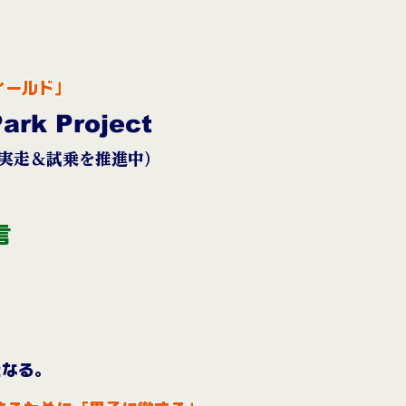
ィールド」
ark Project
で実走＆試乗を推進中）
言
となる。