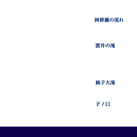
​阿修羅の流れ
​雲井の滝
​銚子大滝
子ノ口