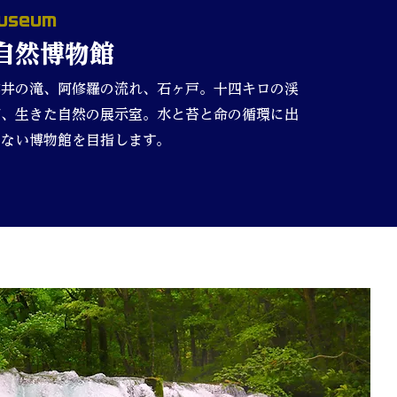
Museum
瀬自然博物館
雲井の滝、阿修羅の流れ、石ヶ戸。十四キロの渓
が、生きた自然の展示室。水と苔と命の循環に出
のない博物館を目指します。