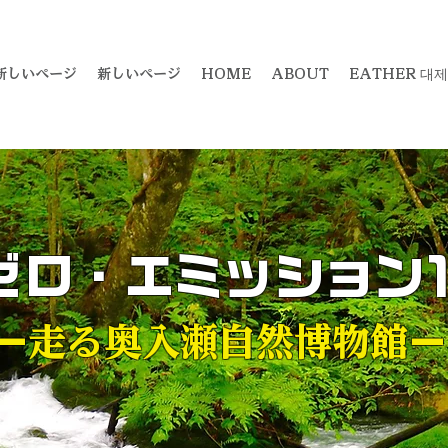
新しいページ
新しいページ
HOME
ABOUT
EATHER 대제
ゼロ・エミッション
ー
走る奥入瀬自然博物館
ー