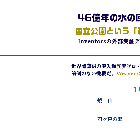
46億年の水の
国立公園という「
Inventorsの外部
世界遺産級の奥入瀬渓流ゼロ・
前例のない挑戦だ。
Weave
​
​焼 山
​石ヶ戸の瀬