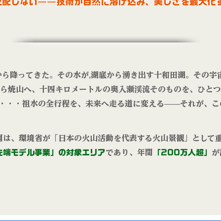
を支配しない——技術が自然に溶け込み、美しさを最大化
から降ってきた。その水が,湖底から湧き出す十和田湖。その宇
ら焼山へ、十四キロメートルの奥入瀬渓流そのものを、ひとつ
・・・祖水の全行程を、未来へ走る道に変える——それが、こ
園は、環境省が「日本の火山活動を代表する火山景観」として
先端モデル事業」の対象エリア
であり、年間
「200万人超」
が